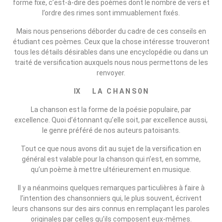
forme fixe, c’est‑à‑dire des poèmes dont le nombre de vers et
l’ordre des rimes sont immuablement fixés.
Mais nous penserions déborder du cadre de ces conseils en
étudiant ces poèmes. Ceux que la chose intéresse trouveront
tous les détails désirables dans une encyclopédie ou dans un
traité de versification auxquels nous nous permettons de les
renvoyer.
IX L A C H A N S 0 N
La chanson est la forme de la poésie populaire, par
excellence. Quoi d’étonnant qu’elle soit, par excellence aussi,
le genre préféré de nos auteurs patoisants.
Tout ce que nous avons dit au sujet de la versification en
général est valable pour la chanson qui n’est, en somme,
qu’un poème à mettre ultérieurement en musique.
Il y a néanmoins quelques remarques particulières à faire à
l’intention des chansonniers qui, le plus souvent, écrivent
leurs chansons sur des airs connus en remplaçant les paroles
originales par celles qu’ils composent eux‑mêmes.