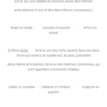
porte sur une syllabe accentuée suivie des mêmes
articulations (c’est‑à‑dire des mêmes consonnes )
finale et rafale ‑ tumulte et insulte ‑ effort et
trésor
2) Rime
riche
‑ la rime est dite riche quand, dans les deux
mots qui riment, la voyelle est, en plus, précédée
de la même articulation, de la ou des mêmes consonnes, qui
sont appelées consonnes d’appui.
cribler et combler ‑ célébrer et timbrer ‑ chapitre et
pupitre