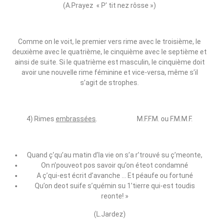
(A.Prayez « P’ tit nez rôsse »)
Comme on le voit, le premier vers rime avec le troisième, le
deuxième avec le quatrième, le cinquième avec le septième et
ainsi de suite. Si le quatrième est masculin, le cinquième doit
avoir une nouvelle rime féminine et vice‑versa, même s’il
s’agit de strophes.
4) Rimes
embrassées
. M.F.F.M. ou F.M.M.F.
Quand ç’qu’au matin d’la vie on s’a r’trouvé su ç’meonte,
On n’pouveot pos savoir qu’on éteot condamné
A ç’qui‑est écrit d’avanche … Et péaufe ou fortuné
Qu’on deot suife s’quémin su 1’tierre qui‑est toudis
reonte! »
(L.Jardez)