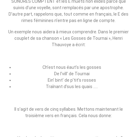
SONORES COMPTENT et les E muets non élidés parce que
suivis d’une voyelle, sont remplacés par une apostrophe.
D’autre part, rappelons que, tout comme en français, le E des
rimes féminines n’entre pas en ligne de compte.
Un exemple nous aidera à mieux comprendre. Dans le premier
couplet de sa chanson « Les Gosses de Tournai », Henri
Thauvoye a écrit:
Ch’est nous éaut’s les gosses
De l’vill’ de Tournai
Ein’ bint’ de p’tit’s rosses
Traînant d’sus les quais …..
Il s’agit de vers de cinq syllabes. Mettons maintenant le
troisième vers en français. Cela nous donne: