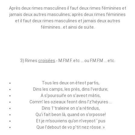
Après deux rimes masculines il faut deux rimes féminines et
jamais deux autres masculines; après deux rimes féminines
et il faut deux rimes masculines et jamais deux autres
féminines…et ainsi de suite.
3) Rimes
croisées
.‑ M.F.M.F. etc … ou F.M.F.M … etc.
Tous les deux on éteot partis,
Dins les camps, les prés, dins l’verdure;
A s’poursuife on s’aveot mâtis,
Comm’ les ozieaux feont dins l’z’héyures …
Dins 1’traleine on s’a rétindus,
Qu’i fait beon là, quand on s’orposse!
Et je m’souviens qu’on n’veyeot ‘ pus
Que l’debout de vo p’tit nez rôsse. »