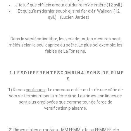
J’te jur’ que ch’t’ein amour qui dur’ra m’vie intière (12 syll.)
Et qu’qu’à m’dernier soupir ej s’rai fier d’êt’ Walleon! (12
syll.) (Lucien Jardez)
Dans la versification libre, les vers de toutes mesures sont
mêlés selon le seul caprice du poète. Le plus bel exemple: les
fables de La Fontaine.
L E S D I F F E R E N T E S C OM B I N A I S 0 N S D E R I M E
S.
1) Rimes
continues
.‑ Le morceau entier ou toute une série de
vers se terminant par la même rime. Les rimes continues ne
sont plus employées que comme tour de force de
versification plaisante.
2) Rimes
plates ou suivies
.‑ MM.FF.MM. etc ou FF.MM.FF. etc …