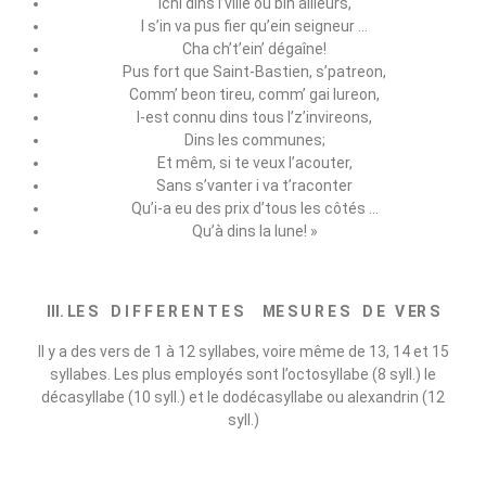
Ichi dins l’ville ou bin ailleurs,
I s’in va pus fier qu’ein seigneur …
Cha ch’t’ein’ dégaîne!
Pus fort que Saint‑Bastien, s’patreon,
Comm’ beon tireu, comm’ gai lureon,
I‑est connu dins tous l’z’invireons,
Dins les communes;
Et mêm, si te veux l’acouter,
Sans s’vanter i va t’raconter
Qu’i‑a eu des prix d’tous les côtés …
Qu’à dins la lune! »
III. LE S D I F F E R E N T E S ME S U R E S D E V ER S
Il y a des vers de 1 à 12 syllabes, voire même de 13, 14 et 15
syllabes. Les plus employés sont l’octosyllabe (8 syll.) le
décasyllabe (10 syll.) et le dodécasyllabe ou alexandrin (12
syll.)