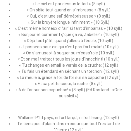
« Le ciel est par dessus le toit » (8 syll.)
« On oblie tout quand on s’imbrasse » (8 syll.)
« Oui
,
c’est une sal’ démépriseusse » (8 syll.)
« Sur la bruyère longue infiniment » (10 Syll.)
« C’est même honteux d’fair’ si tant d’imbarras » (10 syll.)
« Bonjour et comment ç’que ça va, Zabelle? » (10 syll.)
« Déjà tout p’tit, quand j’alleos à l’école, (10 syll.)
« J’ passeos pour ein qui n’est pos fort malin! (10 syll.)
« On s’amuseot à buquer su m’cass’role (10 syll.)
« Et on ma1traiteot tous les jours d’innochint! (10 syll.)
« Tu changes en émail le vernis de la cruche; (12 syll.)
« Tu fais un étendard en séchant un torchon; (12 syll.)
« La meule a, grâce à toi, de l’or sur sa capuche (12 syll.)
« Et sa petite soeur, la ruche (8 syll.)
« A de l’or sur son capuchon! » (8 syll.) (Ed.Rostand ‑ »Ode
au soleil »)
Wallonie! P’tit pays, ni fort larqu’, ni fort leong, (12 syll.)
Te tiens pus d’plach’ dins m’coeur que tout l’restant de
1’tierre (12 syll.)