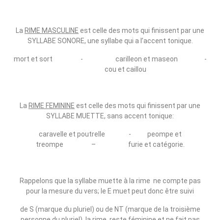
La
RIME MASCULINE
est celle des mots qui finissent par une
SYLLABE SONORE, une syllabe qui a l’accent tonique.
mort et sort ‑ carilleon et maseon ‑
cou et caillou
La
RIME FEMININE
est celle des mots qui finissent par une
SYLLABE MUETTE, sans accent tonique:
caravelle et poutrelle ‑ peompe et
treompe – furie et catégorie.
Rappelons que la syllabe muette à la rime ne compte pas
pour la mesure du vers; le E muet peut donc être suivi
de S (marque du pluriel) ou de NT (marque de la troisième
personne du pluriel), la rime reste féminine et ne fait pas