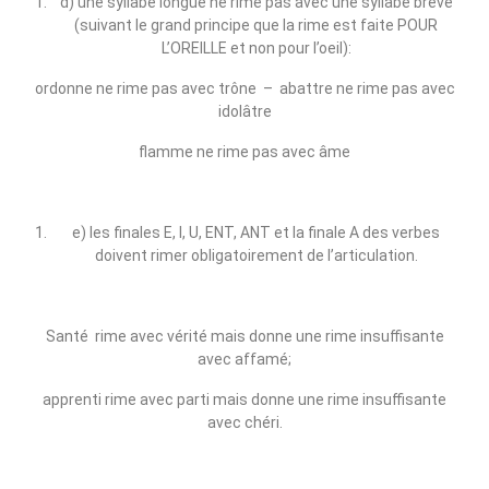
d) une syllabe longue ne rime pas avec une syllabe brève
(suivant le grand principe que la rime est faite POUR
L’OREILLE et non pour l’oeil):
ordonne ne rime pas avec trône – abattre ne rime pas avec
idolâtre
flamme ne rime pas avec âme
e) les finales E, I, U, ENT, ANT et la finale A des verbes
doivent rimer obligatoirement de l’articulation.
Santé rime avec vérité mais donne une rime insuffisante
avec affamé;
apprenti rime avec parti mais donne une rime insuffisante
avec chéri.