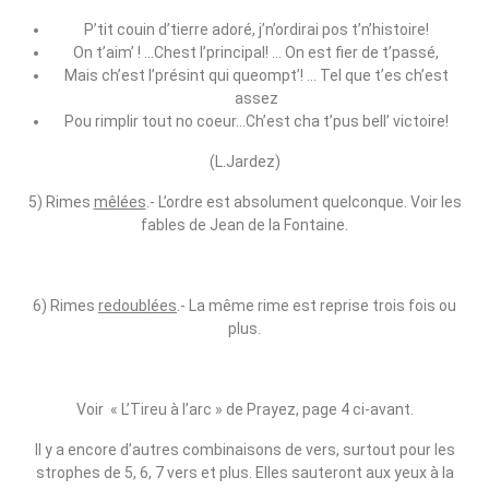
P’tit couin d’tierre adoré, j’n’ordirai pos t’n’histoire!
On t’aim’ ! …Chest l’principal! … On est fier de t’passé,
Mais ch’est l’présint qui queompt’! … Tel que t’es ch’est
assez
Pou rimplir tout no coeur…Ch’est cha t’pus bell’ victoire!
(L.Jardez)
5) Rimes
mêlées
.‑ L’ordre est absolument quelconque. Voir les
fables de Jean de la Fontaine.
6) Rimes
redoublées
.‑ La même rime est reprise trois fois ou
plus.
Voir « L’Tireu à l’arc » de Prayez, page 4 ci‑avant.
Il y a encore d’autres combinaisons de vers, surtout pour les
strophes de 5, 6, 7 vers et plus. Elles sauteront aux yeux à la