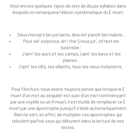
Voici encore quelques types de vers de douze syllabes dans
lesquels on remarquera l’élision systématique du E muet:
Deux microp’s bin portants, dins ein’ panch’ bin malate…
Pour ein’ surprisse, ah ! cha ! j’vous jur’, ch’teot ein
surprisse..’.
J’aim’ tes arp’s et tes camps, j’aim’ tes beos et tes
plaines…
J’aim’ tes vill’s, tes villach’s, tous tes vieux molumints…
Pour l’écriture, nous avons toujours pensé que lorsque le E
muet d’un mot au singulier est suivi d’un mot commençant
par une voyelle ou un H muet, il est inutile de remplacer ce E
muet par une apostrophe puisqu’il s’élide automatiquement.
Rien ne sert, en effet, de multiplier ces apostrophes qui
rebutent parfois ceux qui débutent dans la lecture de nos
textes.