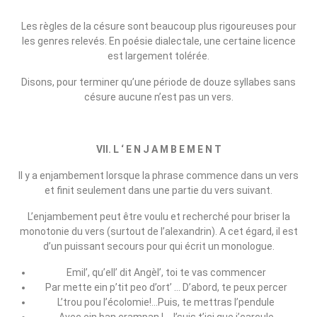
Les règles de la césure sont beaucoup plus rigoureuses pour
les genres relevés. En poésie dialectale, une certaine licence
est largement tolérée.
Disons, pour terminer qu’une période de douze syllabes sans
césure aucune n’est pas un vers.
VII. L ‘ E N J A M B E M E N T
Il y a enjambement lorsque la phrase commence dans un vers
et finit seulement dans une partie du vers suivant.
L’enjambement peut être voulu et recherché pour briser la
monotonie du vers (surtout de l’alexandrin). A cet égard, il est
d’un puissant secours pour qui écrit un monologue.
Emil’, qu’ell’ dit Angèl’, toi te vas commencer
Par mette ein p’tit peo d’ort’ … D’abord, te peux percer
L’trou pou l’écolomie!…Puis, te mettras l’pendule