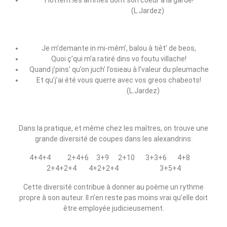
Flottent les amitiés dont son coeur a la garde!
(L.Jardez)
Je m’demante in mi‑mêm’, balou à tiêt’ de beos,
Quoi ç’qui m’a ratiré dins vo foutu villache!
Quand j’pins’ qu’on juch’ l’osieau à l’valeur du pleumache
Et qu’j’ai été vous querre avec vos greos chabeots!
(L.Jardez)
Dans la pratique, et même chez les maîtres, on trouve une
grande diversité de coupes dans les alexandrins:
4+4+4 2+4+6 3+9 2+10 3+3+6 4+8
2+4+2+4 4+2+2+4 3+5+4
Cette diversité contribue à donner au poème un rythme
propre à son auteur. Il n’en reste pas moins vrai qu’elle doit
être employée judicieusement.