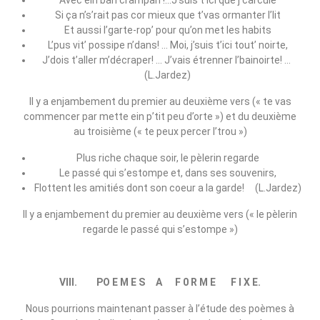
Avec ein ban crampan !…J’suis t’ici que j’carcule
Si ça n’s’rait pas cor mieux que t’vas ormanter l’lit
Et aussi l’garte‑rop’ pour qu’on met les habits
L’pus vit’ possipe n’dans! … Moi, j’suis t’ici tout’ noirte,
J’dois t’aller m’décraper! … J’vais étrenner l’bainoirte! …
(L.Jardez)
Il y a enjambement du premier au deuxième vers (« te vas
commencer par mette ein p’tit peu d’orte ») et du deuxième
au troisième (« te peux percer l’trou »)
Plus riche chaque soir, le pèlerin regarde
Le passé qui s’estompe et, dans ses souvenirs,
Flottent les amitiés dont son coeur a la garde! (L.Jardez)
Il y a enjambement du premier au deuxième vers (« le pèlerin
regarde le passé qui s’estompe »)
VIII. PO E M E S A F 0 R M E F I X E.
Nous pourrions maintenant passer à l’étude des poèmes à