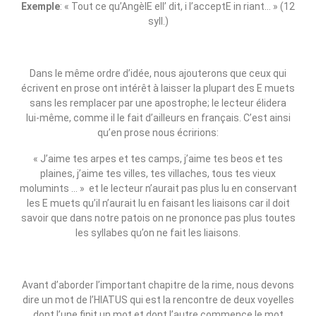
Exemple
: « Tout ce qu’AngèlE ell’ dit, i l’acceptE in riant… » (12
syll.)
Dans le même ordre d’idée, nous ajouterons que ceux qui
écrivent en prose ont intérêt à laisser la plupart des E muets
sans les remplacer par une apostrophe; le lecteur élidera
lui‑même, comme il le fait d’ailleurs en français. C’est ainsi
qu’en prose nous écririons:
« J’aime tes arpes et tes camps, j’aime tes beos et tes
plaines, j’aime tes villes, tes villaches, tous tes vieux
molumints … » et le lecteur n’aurait pas plus lu en conservant
les E muets qu’il n’aurait lu en faisant les liaisons car il doit
savoir que dans notre patois on ne prononce pas plus toutes
les syllabes qu’on ne fait les liaisons.
Avant d’aborder l’important chapitre de la rime, nous devons
dire un mot de l’HIATUS qui est la rencontre de deux voyelles
dont l’une finit un mot et dont l’autre commence le mot