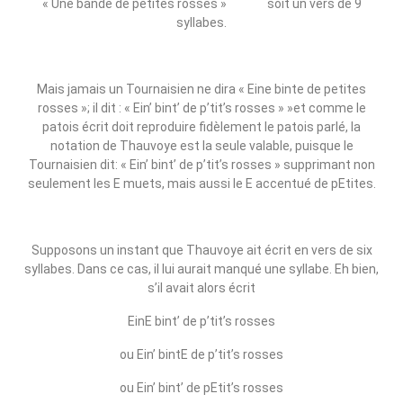
« Une bande de petites rosses » soit un vers de 9
syllabes.
Mais jamais un Tournaisien ne dira « Eine binte de petites
rosses »; il dit : « Ein’ bint’ de p’tit’s rosses » »et comme le
patois écrit doit reproduire fidèlement le patois parlé, la
notation de Thauvoye est la seule valable, puisque le
Tournaisien dit: « Ein’ bint’ de p’tit’s rosses » supprimant non
seulement les E muets, mais aussi le E accentué de pEtites.
Supposons un instant que Thauvoye ait écrit en vers de six
syllabes. Dans ce cas, il lui aurait manqué une syllabe. Eh bien,
s’il avait alors écrit
EinE bint’ de p’tit’s rosses
ou Ein’ bintE de p’tit’s rosses
ou Ein’ bint’ de pEtit’s rosses