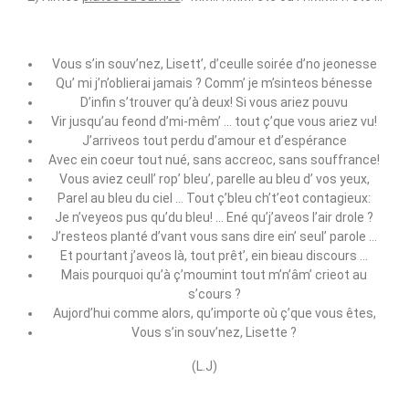
Vous s’in souv’nez, Lisett’, d’ceulle soirée d’no jeonesse
Qu’ mi j’n’oblierai jamais ? Comm’ je m’sinteos bénesse
D’infin s’trouver qu’à deux! Si vous ariez pouvu
Vir jusqu’au feond d’mi‑mêm’ … tout ç’que vous ariez vu!
J’arriveos tout perdu d’amour et d’espérance
Avec ein coeur tout nué, sans accreoc, sans souffrance!
Vous aviez ceull’ rop’ bleu’, parelle au bleu d’ vos yeux,
Parel au bleu du ciel … Tout ç’bleu ch’t’eot contagieux:
Je n’veyeos pus qu’du bleu! … Ené qu’j’aveos l’air drole ?
J’resteos planté d’vant vous sans dire ein’ seul’ parole …
Et pourtant j’aveos là, tout prêt’, ein bieau discours …
Mais pourquoi qu’à ç’moumint tout m’n’âm’ crieot au
s’cours ?
Aujord’hui comme alors, qu’importe où ç’que vous êtes,
Vous s’in souv’nez, Lisette ?
(L.J)