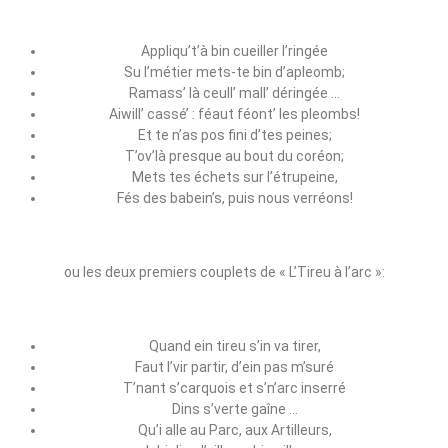
Appliqu’t’à bin cueiller l’ringée
Su l’métier mets‑te bin d’apleomb;
Ramass’ là ceull’ mall’ déringée …
Aiwill’ cassé’ : féaut féont’ les pleombs!
Et te n’as pos fini d’tes peines;
T’ov’là presque au bout du coréon;
Mets tes échets sur l’étrupeine,
Fés des babein’s, puis nous verréons!
ou les deux premiers couplets de « L’Tireu à l’arc »:
Quand ein tireu s’in va tirer,
Faut l’vir partir, d’ein pas m’suré
T’nant s’carquois et s’n’arc inserré
Dins s’verte gaîne …
Qu’i alle au Parc, aux Artilleurs,