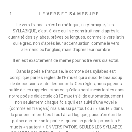
L E V E R S E T S A M E S U R E.
Le vers français n’est ni métrique, ni rythmique; il est
SYLLABIQUE, c’est‑à‑dire qu’il se construit non d’après la
quantité des syllabes, brèves ou longues, comme le vers latin
ou le grec, non d’après leur accentuation, comme le vers
allemand ou l’anglais, mais d’après leur nombre.
Il en est exactement de même pour notre vers dialectal.
Dans la poésie française, le compte des syllabes est
compliqué par les règles de l’E muet qui a suscité beaucoup
de discussions et de désaccords. Ces règles, nous jugeons
inutile de les rappeler ici parce qu’elles sont inexistantes dans
notre poésie dialectale où l’E muet s’élide automatiquement
non seulement chaque fois qu’il est suivi d’une voyelle
(comme en français) mais aussi partout où il « saute » dans
la prononciation. C’est tout à fait logique, puisqu’on écrit le
patois comme on le parle et quand on parle le patois les E
muets « sautent ». EN VERS PATOIS, SEULES LES SYLLABES